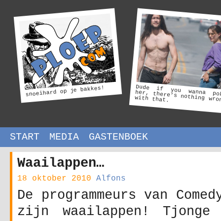
Dude if you wanna po
her, there’s nothing wro
snoeihard op je bakkes!
with that.
START
MEDIA
GASTENBOEK
Waailappen…
18 oktober 2010
Alfons
De programmeurs van Comed
zijn waailappen! Tjonge 