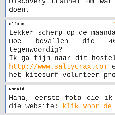
Discovery Channel om wat
doen.
alfons
1
Lekker scherp op de maand
Hoe bevallen die 
tegenwoordig?
Ik ga fijn naar dit hoste
http://www.saltycrax.com
e
het kitesurf volunteer pr
Ronald
1
Haha, eerste foto die ik
die website:
klik voor de