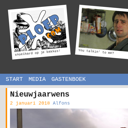
You talkin’ to me?
snoeihard op je bakkes!
START
MEDIA
GASTENBOEK
Nieuwjaarwens
2 januari 2018
Alfons