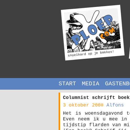
snoeihard op je bakkes!
START
MEDIA
GASTENB
Columnist schrijft boek
3 oktober 2008
Alfons
Het is woensdagavond t
Even neem ik u mee in 
tijdstip flarden van mi