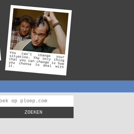
You can’t change your
situation. The only thing
that you can change is how
you choose to deal with
it.
ZOEKEN