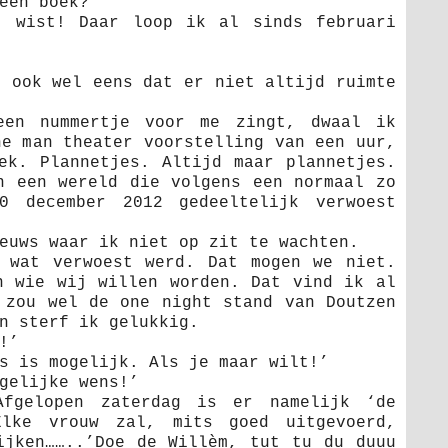
een boek?’
t wist! Daar loop ik al sinds februari
t ook wel eens dat er niet altijd ruimte
een nummertje voor me zingt, dwaal ik
ne man theater voorstelling van een uur,
ek. Plannetjes. Altijd maar plannetjes.
n een wereld die volgens een normaal zo
0 december 2012 gedeeltelijk verwoest
euws waar ik niet op zit te wachten.
 wat verwoest werd. Dat mogen we niet.
n wie wij willen worden. Dat vind ik al
 zou wel de one night stand van Doutzen
n sterf ik gelukkig.
!’
s is mogelijk. Als je maar wilt!’
gelijke wens!’
fgelopen zaterdag is er namelijk ‘de
Elke vrouw zal, mits goed uitgevoerd,
ijken……..’Doe de Willèm, tut tu du duuu