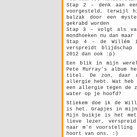
Stap 2 – denk aan een
voorgesteld, terwijl h
balzak door een myste
gekrabd worden
Stap 3 – volgt als va
mondhoeken nu dan maar 
Stap 4 – de Willém i
verspreidt blijdschap
2012 dan ook :p)
Een blik in mijn were
Pete Murray’s album h
titel. De zon, daar 
allergie hebt. Wat heb 
een allergie tegen de 
water op je hoofd?
Stiekem doe ik de Will
is het. Grapjes in mij
Mijn buikje is het met
lieve lezer, versprei
naar m’n voorstelling
hoort van ons. :)