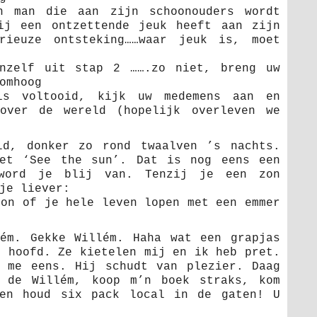
 man die aan zijn schoonouders wordt
ij een ontzettende jeuk heeft aan zijn
rieuze ontsteking……waar jeuk is, moet
nzelf uit stap 2 …….zo niet, breng uw
omhoog
s voltooid, kijk uw medemens aan en
 over de wereld (hopelijk overleven we
ld, donker zo rond twaalven ’s nachts.
eet ‘See the sun’. Dat is nog eens een
word je blij van. Tenzij je een zon
je liever:
zon of je hele leven lopen met een emmer
ém. Gekke Willém. Haha wat een grapjas
n hoofd. Ze kietelen mij en ik heb pret.
 me eens. Hij schudt van plezier. Daag
d de Willém, koop m’n boek straks, kom
 en houd six pack local in de gaten! U