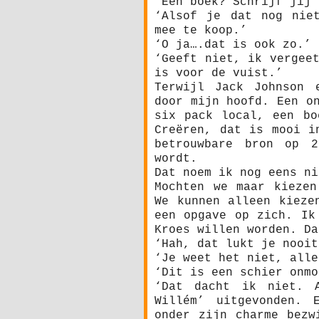
‘Een boek? Schrijf jij 
‘Alsof je dat nog nie
mee te koop.’
‘O ja….dat is ook zo.’
‘Geeft niet, ik vergee
is voor de vuist.’
Terwijl Jack Johnson 
door mijn hoofd. Een o
six pack local, een bo
Creëren, dat is mooi i
betrouwbare bron op 2
wordt.
Dat noem ik nog eens ni
Mochten we maar kiezen
We kunnen alleen kieze
een opgave op zich. Ik
Kroes willen worden. Da
‘Hah, dat lukt je nooit
‘Je weet het niet, alle
‘Dit is een schier onmo
‘Dat dacht ik niet. A
Willém’ uitgevonden. 
onder zijn charme bezw