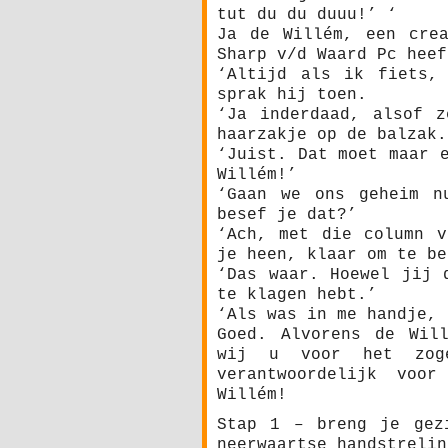
tut du du duuu!’ ‘
Ja de Willém, een cre
Sharp v/d Waard Pc heef
‘Altijd als ik fiets,
sprak hij toen.
‘Ja inderdaad, alsof z
haarzakje op de balzak.
‘Juist. Dat moet maar 
Willém!’
‘Gaan we ons geheim n
besef je dat?’
‘Ach, met die column v
je heen, klaar om te be
‘Das waar. Hoewel jij 
te klagen hebt.’
‘Als was in me handje, 
Goed. Alvorens de Wil
wij u voor het zoge
verantwoordelijk voo
Willém!
Stap 1 – breng je gez
neerwaartse handstrelin