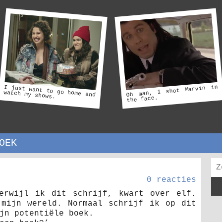
I just want to go home and
Oh man, I shot Marvin in
watch my shows.
the face.
OEK
0 reacties
erwijl ik dit schrijf, kwart over elf.
mijn wereld. Normaal schrijf ik op dit
jn potentiële boek.