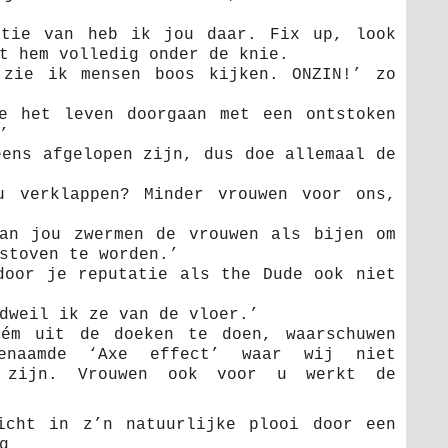
atie van heb ik jou daar. Fix up, look
t hem volledig onder de knie.
 zie ik mensen boos kijken. ONZIN!’ zo
e het leven doorgaan met een ontstoken
’
eens afgelopen zijn, dus doe allemaal de
u verklappen? Minder vrouwen voor ons,
an jou zwermen de vrouwen als bijen om
stoven te worden.’
door je reputatie als the Dude ook niet
dweil ik ze van de vloer.’
lém uit de doeken te doen, waarschuwen
naamde ‘Axe effect’ waar wij niet
r zijn. Vrouwen ook voor u werkt de
icht in z’n natuurlijke plooi door een
g