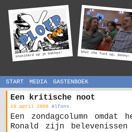
Shut the fuck up, Donny!
snoeihard op je bakkes!
START
MEDIA
GASTENBOEK
Een kritische noot
19 april 2009
Alfons
Een zondagcolumn omdat h
Ronald zijn belevenissen