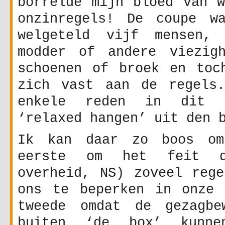
borrelde mijn bloed van w
onzinregels! De coupe w
welgeteld vijf mensen,
modder of andere viezig
schoenen of broek en toc
zich vast aan de regels
enkele reden in dit g
‘relaxed hangen’ uit den 
Ik kan daar zo boos om
eerste om het feit 
overheid, NS) zoveel rege
ons te beperken in onze 
tweede omdat de gezagbe
buiten ‘de box’ kunne