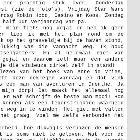
 een prachtig stuk over. Donderdag
est (zie de foto’s). Vrijdag Star Wars
erdag Robin Hood, Casino en Koos. Zondag
 half uur verjaardag van pa.
or mijn fiets nog gejat en heb ik geen
ter liep ik met het plan rond om de
ek op het grasveldje bij de haven stond,
lukkig was die vannacht weg. Ik houd
tsenjatters! En al helemaal niet van
 gejat en daarom zelf maar een andere
je die vicieuze cirkel zelf in stand!
lezen van het boek van Anne de Vries,
eft deze gekregen vandaag en dat vink
s een man van avonturen in Drenthe. Ja
 mijn dorp! Dat maakt het allemaal nog
. En wat schrijft de beste man mooi! Hoe
 kennen als een tegenstrijdige waarheid
je weg in te vinden! Het giet met vallen
het graag. Voel me zelfs verbonden met
arheid….hoe dikwijls verbazen de mensen
t is soms niet te geloven. Wat voor de