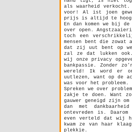
hand ligt, is niet log
als waarheid verkocht.
voor! Al ist joen gew
prijs is altijd te hoog
En dan komen we bij de
over open. Angstzaaier
toch een verschrikkel
mensen bent die zowat 
dat zij uut bent op we
zal ze dat lukken ook
wij onze privacy opgev
bankpassie. Zonder zo’
wereld! Ik word er o
uutlezen, want op de a
was voor het probleem.
Spreken we over proble
zakje te doen. Want zo
gauwer geneigd zijn om
dan met dankbaarhei
ontevreden is. Daarom
even verteld dat wij h
kwam ze van haar klaag
plekkie.