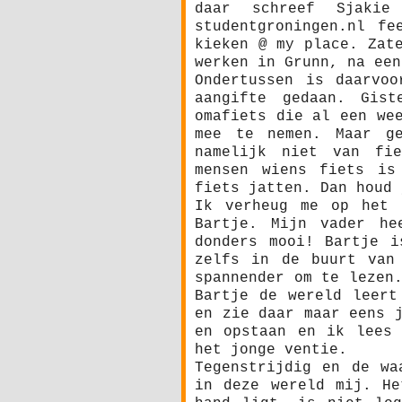
daar schreef Sjakie
studentgroningen.nl fe
kieken @ my place. Zat
werken in Grunn, na een
Ondertussen is daarvo
aangifte gedaan. Gis
omafiets die al een we
mee te nemen. Maar ge
namelijk niet van fie
mensen wiens fiets is
fiets jatten. Dan houd 
Ik verheug me op het 
Bartje. Mijn vader he
donders mooi! Bartje i
zelfs in de buurt van
spannender om te lezen
Bartje de wereld leert
en zie daar maar eens 
en opstaan en ik lees 
het jonge ventie.
Tegenstrijdig en de wa
in deze wereld mij. He