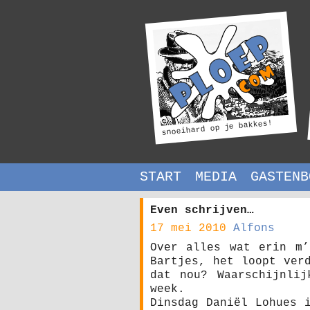
snoeihard op je bakkes!
START
MEDIA
GASTENB
Even schrijven…
17 mei 2010
Alfons
Over alles wat erin m’
Bartjes, het loopt ver
dat nou? Waarschijnlij
week.
Dinsdag Daniël Lohues 