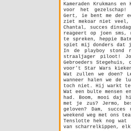
Kameraden Krukmans en 
voor het gezelschap! 
Gert, ie bent me der e
ziet mekoar niet veel,
Chantal, succes dinsda
reageert op joen sms, 
te spreken, heppie Bat
spiet mij donders dat 
In de playboy stond 
straaljager piloot! J
Gebroeders Stegehuis, 
voor’t Star Wars kieke
Wat zullen we doen? L
wanneer halen we de lu
toch niet. Hij warkt te
Wat een bulte mensen e
had. Boom, mooi daj h
met je zus? Jermo, be
geloven? Dam, succes
weekend weg met ons tea
Tenslotte hek nog wat 
van scharrelkippen, elk