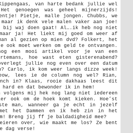
Kippengaas, van harte bedank jullie wel
Het genoegen was geheel mijnerzijds!
entje! Pietje, malle jongen. Chubbs, we
 maar ik denk vele malen vaker aan joe!
g bij waj doen gaat! Al….ik heb nog niet
maar ja! Het liekt mij goed om weer af
man al gezien op mien dvd? Folkert, het
je ook moet werken om geld te ontvangen.
nog een mooi artikel voor je van een
ortemans, hoe wast eten gisterenabend?
overlegt jullie nog even over een datum
n? Carlo, ik kom weer langs dizze week!
eow, lees ie de column nog wel? Rian,
nch in? Klaas, rooie dakhaas leest dit
 hard en dat bewonder ik in hem!
n volgens mij hek nog lang niet iedereen
ier ook om de hoek komt kieken. Hoe’st
ste man, wanneer ga je echt in jezelf
 met het Dammen en ik heb zin in het
m! Breng jij ff je baldadigheid mee?
eieren over, wie maakt me los? Ze bent
e dag verse!