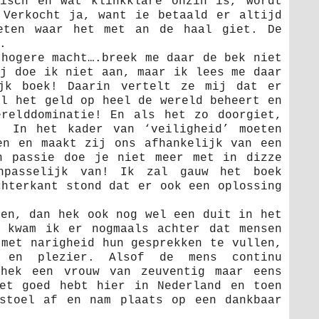
isch en wat klinkklare onzin is, wordt
 Verkocht ja, want ie betaald er altijd
eten waar het met an de haal giet. De
.
 hogere macht….breek me daar de bek niet
ij doe ik niet aan, maar ik lees me daar
ijk boek! Daarin vertelt ze mij dat er
al het geld op heel de wereld beheert en
relddominatie! En als het zo doorgiet,
. In het kader van ‘veiligheid’ moeten
en en maakt zij ons afhankelijk van een
n passie doe je niet meer met in dizze
npasselijk van! Ik zal gauw het boek
chterkant stond dat er ook een oplossing
men, dan hek ook nog wel een duit in het
 kwam ik er nogmaals achter dat mensen
 met narigheid hun gesprekken te vullen,
d en plezier. Alsof de mens continu
 hek een vrouw van zeuventig maar eens
et goed hebt hier in Nederland en toen
stoel af en nam plaats op een dankbaar