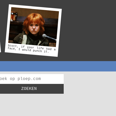
Scott, if your life had a
face, I would punch it.
ZOEKEN