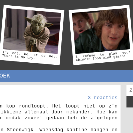
Try not. Do… or do not.
I refuse to play your
There is no try.
Chinese food mind games!
OEK
3 reacties
n kop rondloopt. Het loopt niet op z’n
dikkieme allemaal door mekander. Hoe kan
k omdak zoveel gedaan heb de afgelopen
in Steenwijk. Woensdag kantine hangen en