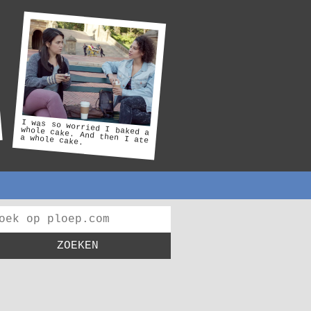
I was so worried I baked a
whole cake. And then I ate
a whole cake.
ZOEKEN