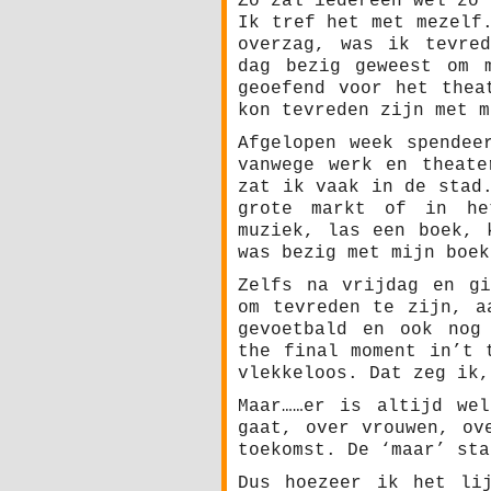
Zo zal iedereen wel zo’
Ik tref het met mezelf
overzag, was ik tevre
dag bezig geweest om 
geoefend voor het thea
kon tevreden zijn met m
Afgelopen week spendee
vanwege werk en theate
zat ik vaak in de stad
grote markt of in het
muziek, las een boek, 
was bezig met mijn boek
Zelfs na vrijdag en gi
om tevreden te zijn, a
gevoetbald en ook nog
the final moment in’t 
vlekkeloos. Dat zeg ik,
Maar……er is altijd we
gaat, over vrouwen, ov
toekomst. De ‘maar’ sta
Dus hoezeer ik het li