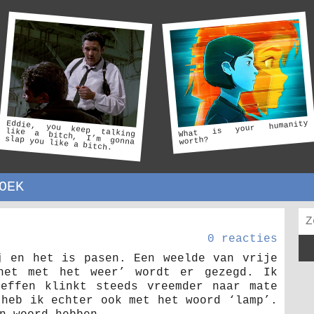
What is your humanity
Eddie, you keep talking
like a bitch, I’m gonna
slap you like a bitch.
worth?
OEK
0 reacties
j en het is pasen. Een weelde van vrije
het met het weer’ wordt er gezegd. Ik
effen klinkt steeds vreemder naar mate
 heb ik echter ook met het woord ‘lamp’.