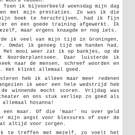
n woord hebben.
. Toen ik bijvoorbeeld woensdag mijn dag
den met mijn prestaties. Zo was ik die
mijn boek te herschrijven, had ik fijn
ter en een goede training afgewerkt. Ik
ezelf, maar ergens knaagde er nog iets.
rde ik veel van mijn tijd in Groningen,
r. Omdat ik genoeg tijd om handen had,
. Met mooi weer zat ik op bankjes, op de
 Noorderplantsoen. Daar luisterde ik
keek naar de mensen, schreef woorden en
. Het klinkt allemaal goed.
steren heb ik alleen maar meer redenen
angezien ik weer een hele wedstrijd heb
 de winnende mocht scoren. Vrijdag was
theater en ons stuk verliep zo goed als
 allemaal hosanna!
l een maar. Of die ‘maar’ nu over geld
er mijn angst voor blessures of over de
at altijd voor zorgen.
jk te treffen met mezelf, zo voelt het