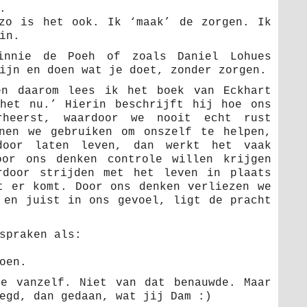
.
zo is het ook. Ik ‘maak’ de zorgen. Ik
in.
innie de Poeh of zoals Daniel Lohues
ijn en doen wat je doet, zonder zorgen.
en daarom lees ik het boek van Eckhart
het nu.’ Hierin beschrijft hij hoe ons
rheerst, waardoor we nooit echt rust
nen we gebruiken om onszelf te helpen,
oor laten leven, dan werkt het vaak
oor ons denken controle willen krijgen
rdoor strijden met het leven in plaats
t er komt. Door ons denken verliezen we
 en juist in ons gevoel, ligt de pracht
spraken als:
oen.
e vanzelf. Niet van dat benauwde. Maar
egd, dan gedaan, wat jij Dam :)