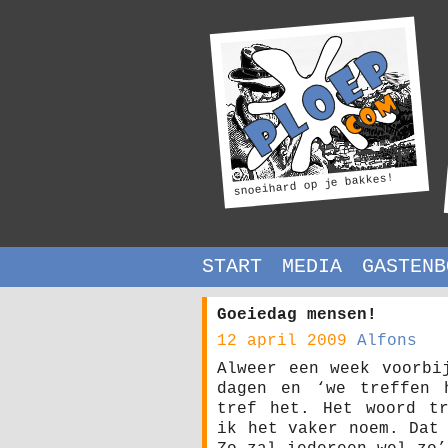
snoeihard op je bakkes!
START
MEDIA
GASTENB
Goeiedag mensen!
12 april 2009
Alfons
Alweer een week voorbi
dagen en ‘we treffen 
tref het. Het woord tr
ik het vaker noem. Dat