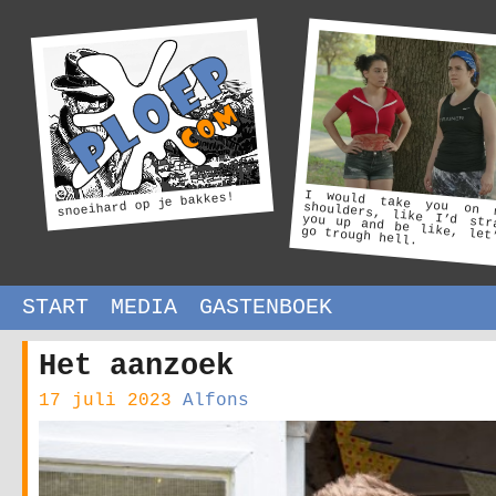
I would take you on 
shoulders, like I’d str
you up and be like, let
snoeihard op je bakkes!
go trough hell.
START
MEDIA
GASTENBOEK
Het aanzoek
17 juli 2023
Alfons