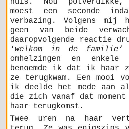
huis. Nou potverdikke,
moest een seconde ind
verbazing. Volgens mij 
geen van beide verwac
daaropvolgende reactie dr
‘
welkom in de familie’
u
omhelzingen en enkele 
benoemde ik dat ik haar z
ze terugkwam. Een mooi vo
ik deelde het mede aan al
die zich vanaf dat moment
haar terugkomst.
Twee uren na haar ver
terug. Ze was enigszins v