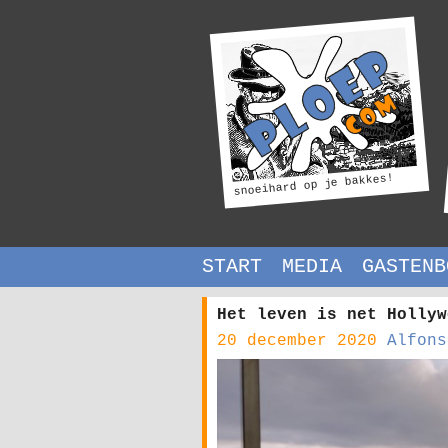
snoeihard op je bakkes!
START
MEDIA
GASTENB
Het leven is net Hollyw
20 december 2020
Alfons