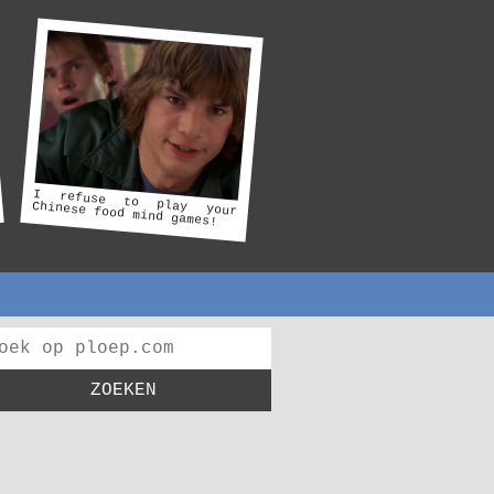
I refuse to play your
Chinese food mind games!
ZOEKEN