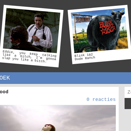
Eddie, you keep talking
like a bitch, I’m gonna
Blink 182
Dude Ranch
slap you like a bitch.
OEK
ood
0 reacties