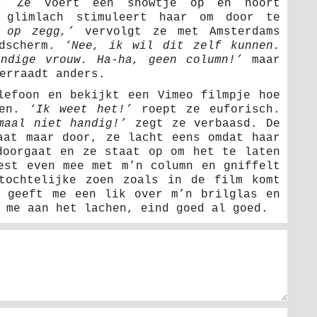
’
Ze voert een showtje op en hoort
 glimlach stimuleert haar om door te
 op zegg,’
vervolgt ze met Amsterdams
ldscherm.
‘Nee, ik wil dit zelf kunnen.
ndige vrouw. Ha-ha, geen column!’
maar
erraadt anders.
lefoon en bekijkt een Vimeo filmpje hoe
ken.
‘Ik weet het!’
roept ze euforisch.
maal niet handig!’
zegt ze verbaasd. De
aat maar door, ze lacht eens omdat haar
doorgaat en ze staat op om het te laten
est even mee met m’n column en gniffelt
tochtelijke zoen zoals in de film komt
 geeft me een lik over m’n brilglas en
 me aan het lachen, eind goed al goed.