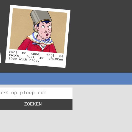
Fool me once, fool me
twice, fool me chicken
soup with rice.
ZOEKEN