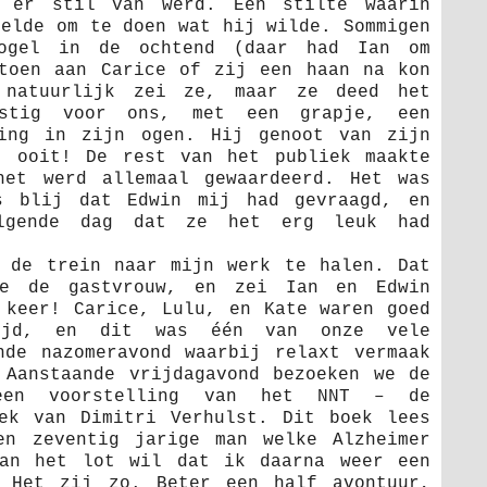
 er stil van werd. Een stilte waarin
oelde om te doen wat hij wilde. Sommigen
ogel in de ochtend (daar had Ian om
toen aan Carice of zij een haan na kon
 natuurlijk zei ze, maar ze deed het
ustig voor ons, met een grapje, een
ling in zijn ogen. Hij genoot van zijn
t ooit! De rest van het publiek maakte
het werd allemaal gewaardeerd. Het was
s blij dat Edwin mij had gevraagd, en
olgende dag dat ze het erg leuk had
 de trein naar mijn werk te halen. Dat
te de gastvrouw, en zei Ian en Edwin
 keer! Carice, Lulu, en Kate waren goed
tijd, en dit was één van onze vele
nde nazomeravond waarbij relaxt vermaak
 Aanstaande vrijdagavond bezoeken we de
 een voorstelling van het NNT – de
ek van Dimitri Verhulst. Dit boek lees
en zeventig jarige man welke Alzheimer
van het lot wil dat ik daarna weer een
. Het zij zo. Beter een half avontuur,