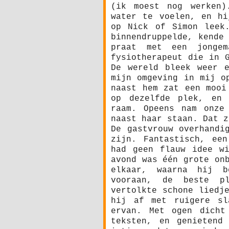
(ik moest nog werken)
water te voelen, en hi
op Nick of Simon leek
binnendruppelde, kende
praat met een jonge
fysiotherapeut die in 
De wereld bleek weer 
mijn omgeving in mij o
naast hem zat een mooi
op dezelfde plek, en 
raam. Opeens nam onze
naast haar staan. Dat z
De gastvrouw overhandi
zijn. Fantastisch, ee
had geen flauw idee w
avond was één grote on
elkaar, waarna hij b
vooraan, de beste p
vertolkte schone liedj
hij af met ruigere sl
ervan. Met ogen dicht
teksten, en genietend