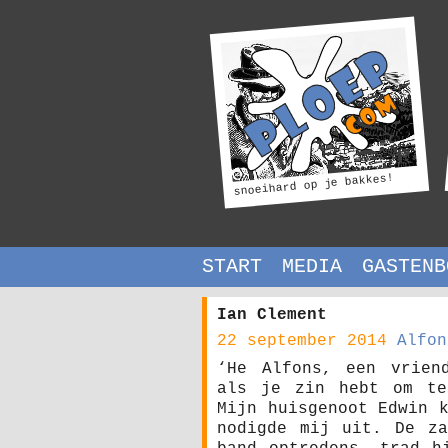
snoeihard op je bakkes!
START
MEDIA
GASTENB
Ian Clement
22 september 2014
Alfon
‘He Alfons, een vrien
als je zin hebt om te
Mijn huisgenoot Edwin 
nodigde mij uit. De za