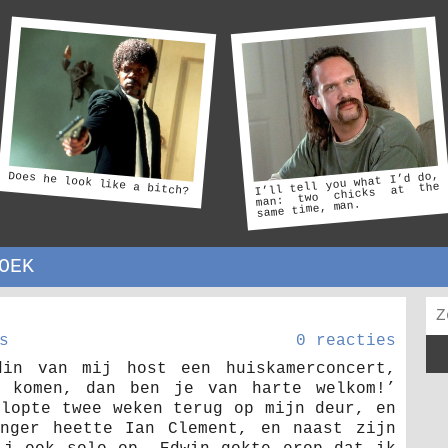
Does he look like a bitch?
I’ll tell you what I’d do,
man: two chicks at the
same time, man.
OEK
s
0 reacties
din van mij host een huiskamerconcert,
 komen, dan ben je van harte welkom!’
klopte twee weken terug op mijn deur, en
nger heette Ian Clement, en naast zijn