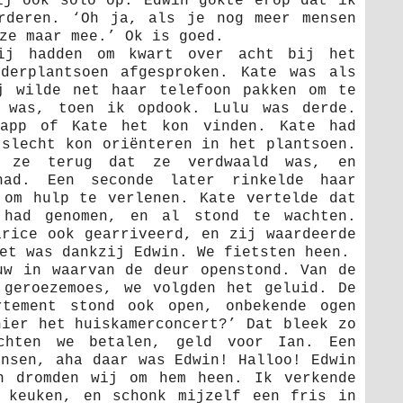
ij ook solo op. Edwin gokte erop dat ik
rderen. ‘Oh ja, als je nog meer mensen
ze maar mee.’ Ok is goed.
ij hadden om kwart over acht bij het
derplantsoen afgesproken. Kate was als
j wilde net haar telefoon pakken om te
 was, toen ik opdook. Lulu was derde.
app of Kate het kon vinden. Kate had
 slecht kon oriënteren in het plantsoen.
e ze terug dat ze verdwaald was, en
had. Een seconde later rinkelde haar
 om hulp te verlenen. Kate vertelde dat
had genomen, en al stond te wachten.
arice ook gearriveerd, en zij waardeerde
et was dankzij Edwin. We fietsten heen.
uw in waarvan de deur openstond. Van de
 geroezemoes, we volgden het geluid. De
rtement stond ook open, onbekende ogen
hier het huiskamerconcert?’ Dat bleek zo
chten we betalen, geld voor Ian. Een
ensen, aha daar was Edwin! Halloo! Edwin
h dromden wij om hem heen. Ik verkende
 keuken, en schonk mijzelf een fris in