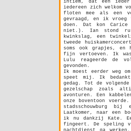
intiem, dat een ieder
iedereen zich welkom v
floten mee als een v
gevraagd, en ik vroeg 
doen. Dat kon Carice
niet.). Ian stond r
kwinkslag, een twinke
tweede huiskamerconcer
soms ook grapjes, en 
fijn vertoeven. Ik wa
Lulu reageerde de v
gevonden.
Ik moest eerder weg om
speet mij. Ik bedank
gedag. Tot de volgende
gezelschap zoals al
avonturen. Een kabbele
onze boventoon voerde.
stadsschouwburg bij
Laatkomer, naar een bo
ik nu dankzij Kate. E
fingeert. De speling 
nachtdienst ga werken