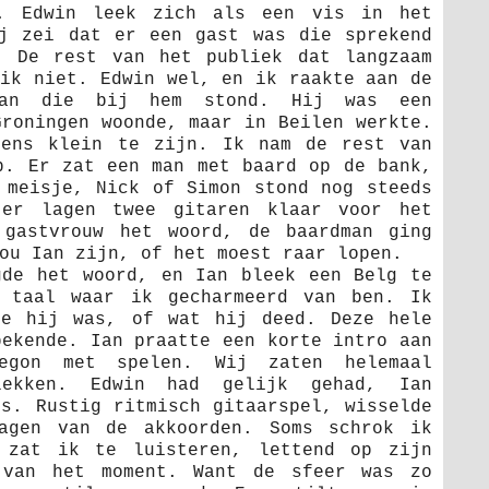
. Edwin leek zich als een vis in het
j zei dat er een gast was die sprekend
. De rest van het publiek dat langzaam
 ik niet. Edwin wel, en ik raakte aan de
man die bij hem stond. Hij was een
Groningen woonde, maar in Beilen werkte.
eens klein te zijn. Ik nam de rest van
p. Er zat een man met baard op de bank,
 meisje, Nick of Simon stond nog steeds
er lagen twee gitaren klaar voor het
 gastvrouw het woord, de baardman ging
ou Ian zijn, of het moest raar lopen.
gde het woord, en Ian bleek een Belg te
n taal waar ik gecharmeerd van ben. Ik
ie hij was, of wat hij deed. Deze hele
bekende. Ian praatte een korte intro aan
egon met spelen. Wij zaten helemaal
lekken. Edwin had gelijk gehad, Ian
es. Rustig ritmisch gitaarspel, wisselde
agen van de akkoorden. Soms schrok ik
 zat ik te luisteren, lettend op zijn
 van het moment. Want de sfeer was zo