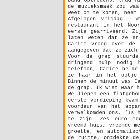
band optredens, trad h
de muzieksmaak zou waa
weet om te komen, neem 
Afgelopen vrijdag – W
restaurant in het Noor
eerste gearriveerd. Zi
laten weten dat ze er
Carice vroeg over de 
aangegeven dat ze zich
Voor de grap stuurd
dringend hulp nodig 
telefoon, Carice belde
ze haar in het ootje 
Binnen de minuut was C
de grap. Ik wist waar h
We liepen een flatgebo
eerste verdieping kwam
voordeur van het appa
verwelkomden ons. ‘Is 
te zijn. Zes euro mo
vreemd huis, vreemde m
groette, en automatisc
de ruimte, ontdekte de