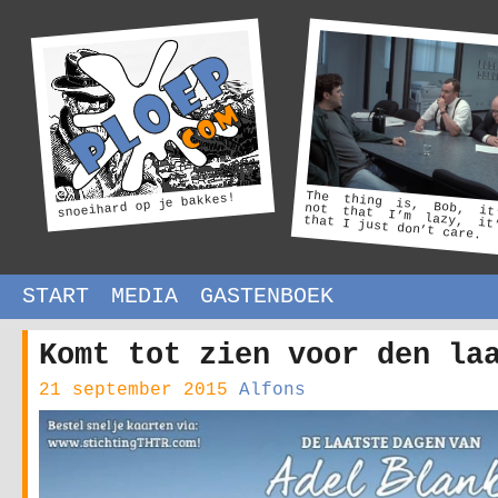
The thing is, Bob, it
not that I’m lazy, it
snoeihard op je bakkes!
that I just don’t care.
START
MEDIA
GASTENBOEK
Komt tot zien voor den la
21 september 2015
Alfons