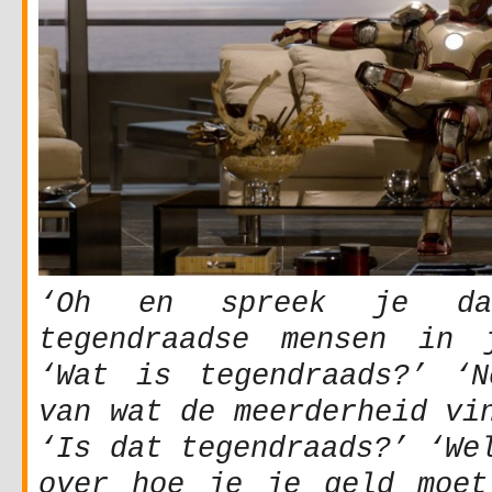
‘Oh en spreek je da
tegendraadse mensen in 
‘Wat is tegendraads?’ ‘N
van wat de meerderheid vi
‘Is dat tegendraads?’ ‘We
over hoe je je geld moet