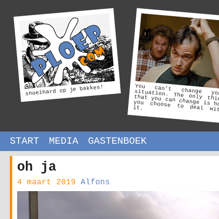
You can’t change yo
situation. The only thi
that you can change is h
you choose to deal wi
snoeihard op je bakkes!
it.
START
MEDIA
GASTENBOEK
oh ja
4 maart 2019
Alfons