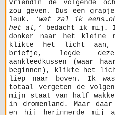
vriendin de volgende oc
zou geven. Dus een grapje
leuk.
‘Wat zal ik eens…o
het al,’
bedacht ik mij. I
donker naar het kleine n
klikte het licht aan,
briefje, legde de
aankleedkussen (waar haa
beginnen), klikte het lic
liep naar boven. Ik was
totaal vergeten de volgen
mijn staat van half wakke
in dromenland. Maar daar
en hij herinnerde mij a