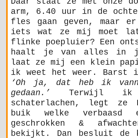
Daar staat ze met onze do
arm, 6.40 uur in de ochte
fles gaan geven, maar er
iets wat ze mij moet la
flinke poepluier? Een ont
haalt je van alles in j
laat ze mij een klein pap
ik weet het weer. Barst i
‘Oh ja, dat heb ik vann
gedaan.’
Terwijl i
schaterlachen, legt ze 
buik welke verbaasd e
geschrokken & afwacht
bekijkt. Dan besluit de 