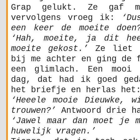
Grap gelukt. Ze gaf m
vervolgens vroeg ik:
‘Du
een keer de moeite doen
‘Hah, moeite, ja dit he
moeite gekost.’
Ze liet h
bij me achter en ging de 
een glimlach. Een mooi 
dag, dat had ik goed ged
het briefje en herlas het
‘Heeele mooie Dieuwke, w
trouwen?’
Antwoord drie ha
‘Jawel maar dan moet je m
huwelijk vragen.’