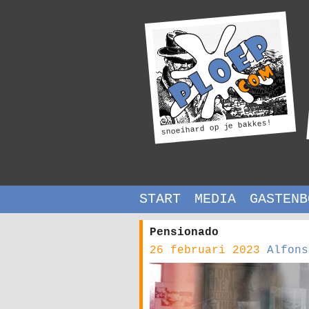
snoeihard op je bakkes!
START
MEDIA
GASTENB
Pensionado
26 februari 2023
Alfons