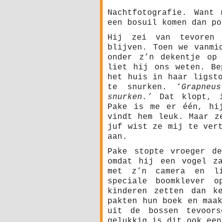
Nachtfotografie. Want
een bosuil komen dan po
Hij zei van tevoren
blijven. Toen we vanmi
onder z’n dekentje o
liet hij ons weten. Be
het huis in haar ligst
te snurken. ‘
Grapneus
snurken.’
Dat klopt, i
Pake is me er één, hi
vindt hem leuk. Maar z
juf wist ze mij te ver
aan.
Pake stopte vroeger d
omdat hij een vogel z
met z’n camera en l
speciale boomklever 
kinderen zetten dan k
pakten hun boek en maa
uit de bossen tevoors
gelukkig is dit ook een