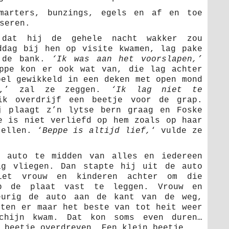
 marters, bunzings, egels en af en toe
seren.
 dat hij de gehele nacht wakker zou
ddag bij hen op visite kwamen, lag pake
p de bank.
‘Ik was aan het voorslapen,’
ppe kon er ook wat van, die lag achter
oel gewikkeld in een deken met open mond
,’ zal ze zeggen.
‘Ik lag niet te
k overdrijf een beetje voor de grap.
j plaagt z’n lytse bern graag en Foske
e is niet verliefd op hem zoals op haar
tellen. ‘
Beppe is altijd lief,
‘ vulde ze
e auto te midden van alles en iedereen
ag vliegen. Dan stapte hij uit de auto
iet vrouw en kinderen achter om die
op de plaat vast te leggen. Vrouw en
eurig de auto aan de kant van de weg,
kten er maar het beste van tot heit weer
chijn kwam. Dat kon soms even duren…
 beetje overdreven. Een klein beetje.