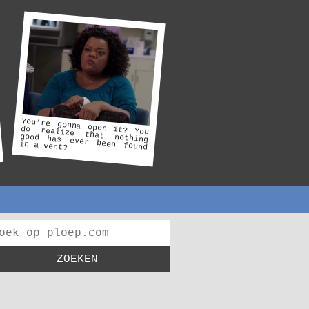
You’re gonna open it? You
do realize that nothing
good has ever been found
in a vent?
ZOEKEN