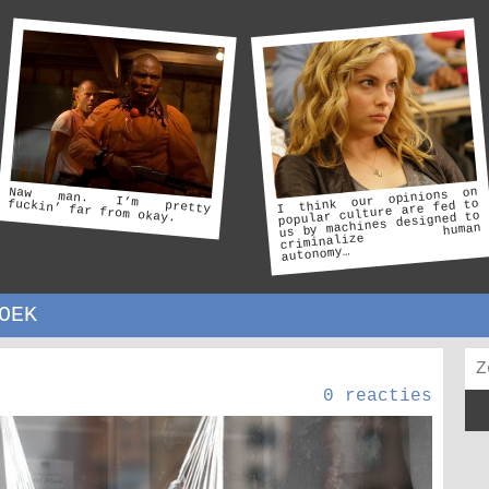
Naw
man.
pretty
I think our opinions on
criminalize
I’m
fuckin’ far from okay.
popular culture are fed to
us by machines designed to
human
autonomy…
OEK
0 reacties