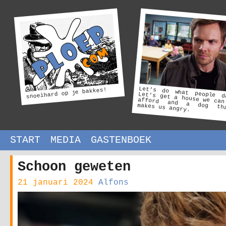
Let’s do what people d
Let’s get a house we can
afford and a dog th
snoeihard op je bakkes!
makes us angry.
START
MEDIA
GASTENBOEK
Schoon geweten
21 januari 2024
Alfons