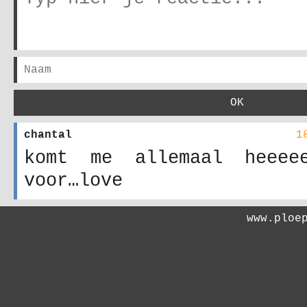
chantal
1
komt me allemaal heeeee
voor…love
www.ploe