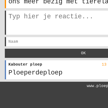
ons meer bezig met tierel
Kabouter ploep
13
Ploeperdeploep
www.ploe