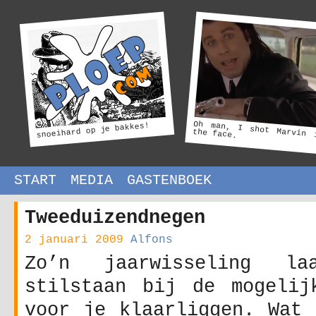
Oh man, I shot Marvin 
snoeihard op je bakkes!
the face.
START
MEDIA
GASTENBOEK
Tweeduizendnegen
2 januari 2009
Alfons
Zo’n jaarwisseling l
stilstaan bij de mogelij
voor je klaarliggen. Wat 