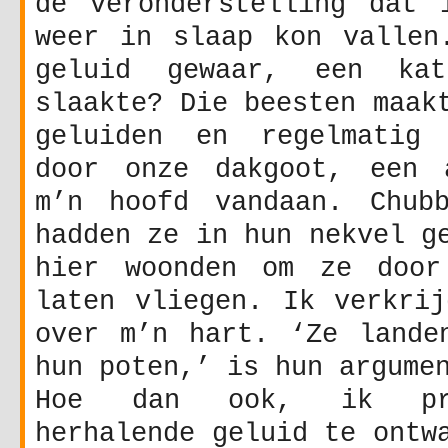
de veronderstelling dat 
weer in slaap kon vallen
geluid gewaar, een ka
slaakte? Die beesten maak
geluiden en regelmatig 
door onze dakgoot, een 
m’n hoofd vandaan. Chub
hadden ze in hun nekvel g
hier woonden om ze door
laten vliegen. Ik verkrij
over m’n hart. ‘Ze lande
hun poten,’ is hun argume
Hoe dan ook, ik pro
herhalende geluid te ontw