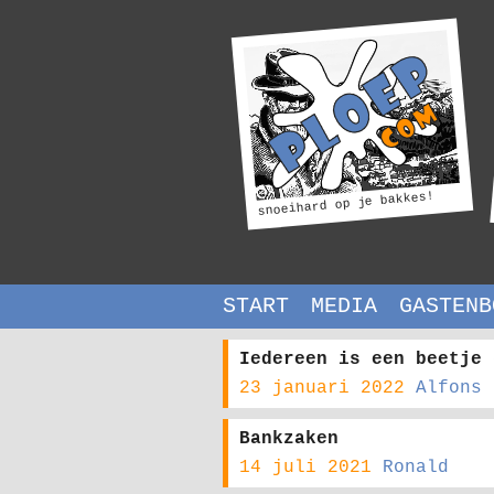
snoeihard op je bakkes!
START
MEDIA
GASTENB
Iedereen is een beetje 
23 januari 2022
Alfons
Bankzaken
14 juli 2021
Ronald