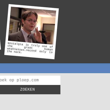
Nostalgia is truly one of
human
weaknesses…second only to
the
great
the neck.
ZOEKEN