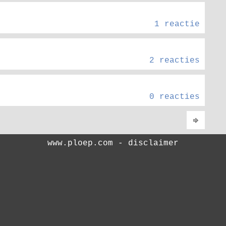
1 reactie
2 reacties
0 reacties
www.ploep.com -
disclaimer